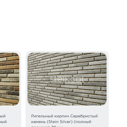
ателя, импортера) в момент предъявления
редъявления такого требования.
ть специальные средства разгрузки (кран,
2,5 часа. Сверхнормативный простой оплачивается
а производится только на открытую свободную
бжения и связи, внутрь зданий. При разгрузке товара
крепить стропы
того поставка товара считается исполненной, а
телю
ртой. Стоимость доставки зависит от нескольких
вый
Ригельный кирпич Серебристый
лный
камень (Stein Silver) (полный