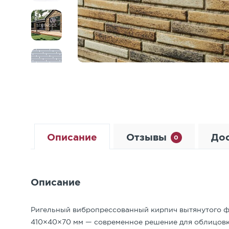
Описание
Отзывы
Дос
0
Условия замены, возврата товара и д
Описание
Оплата наличными или банковской картой в о
НОВИНКИ 2026
Общий рейтинг
Расстояние от завода в г.
карты Visa, Visa Electron, MasterCard, Maestro, МИР
До 30
До 40
Лобня, км
Каталог товаров Steingot
Приобретенный товар можно вернуть или обменять в
0
/5
Ригельный вибропрессованный кирпич вытянутого 
Оплата безналичным переводом на банковский 
Стоимость с НДС, руб*
от 15 000
от 17 00
Условия замены товара надлежащего к
410×40×70 мм — современное решение для облицовк
нет отзывов