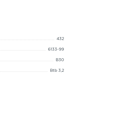
ь на аналогичный товар у продавца, у которого был
ие свойства, не был в употреблении, у Покупателя
требителя документа, подтверждающего факт оплаты
 разгрузки.
432
оординировать водителя и при
6133-99
B30
бязан обеспечить специальные
 потребовать возврата денежных средств, уплаченных
Btb 3,2
F150
товара в продажу. Продавец должен сразу сообщить
0,9г/см2
не более 6%
товитель или уполномоченные организация или
нить такой товар, а при необходимости