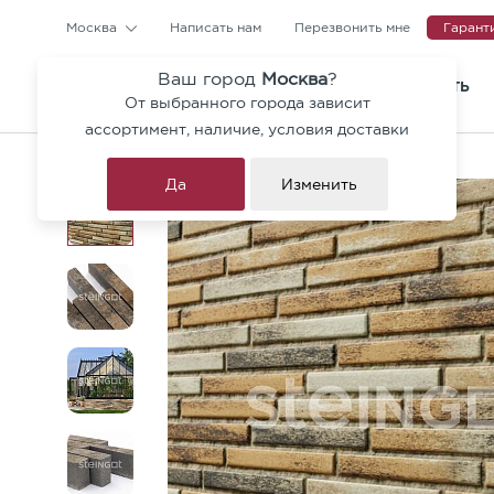
Москва
Написать нам
Перезвонить мне
Гарант
Ваш город
Москва
?
КАТАЛОГ
ГДЕ КУПИТЬ
От выбранного города зависит
Тротуарная плитка и ступен
ассортимент, наличие, условия доставки
Коллекция Гранит Премиум
Да
Изменить
Брусчатка
Бордюры
Архитектурные блоки
Ригельный кирпич