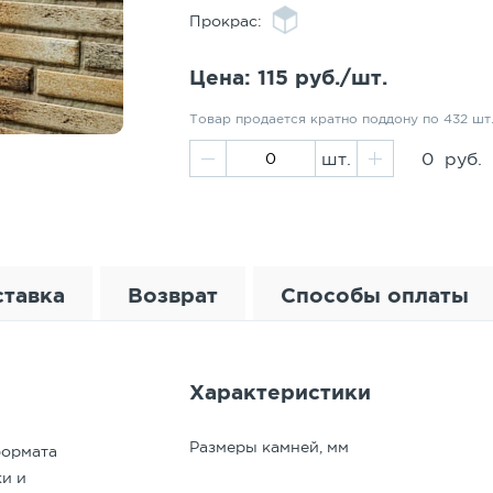
Прокрас:
Карта сайта
Цена:
115
руб./шт.
Товар продается кратно поддону по 432 шт
шт.
0
руб.
тавка
Возврат
Способы оплаты
енежных средств
Характеристики
фисе продаж. Покупателю выдаются все утвержденные законо
.
До 50
До 60
До 70
До 80
До 90
 соответствии с порядками и сроками, определенными Феде
Размеры камней, мм
формата
счет.
0
от 19 000
от 20 000
от 21 000
от 22 000
от 23 0
ачества
и и