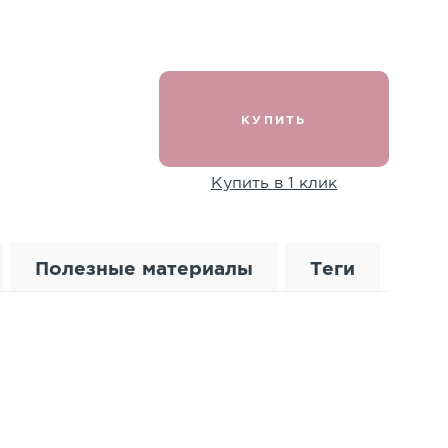
.
КУПИТЬ
Купить в 1 клик
Полезные материалы
Теги
дательством РФ документы. К оплате принимаются
Свыше
До 100
До 120
До 130
130
ральным законом РФ «О защите прав потребителей».
ОСТАВИТЬ ОТЗЫВ
100 руб/
00
от 24 000
от 25 000
от 26 000
км