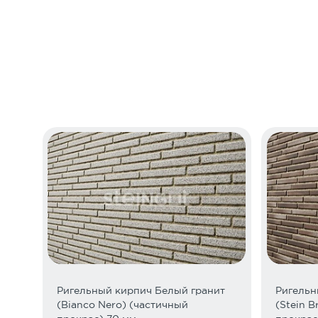
Минимальная партия отгружаемой продукции –
Если у продавца (изготовителя, уполномоченной ор
Правила по укладке и эксплу
требования отсутствует необходимый для замены тов
Максимальная загрузка автомобиля без манипул
Максимальная загрузка автомобиля с манипуля
Погрузка осуществляется строго на машины с 
СТО 46505580-002-2020 Пр
При доставке товара грузовым автомобилем гр
манипулятор, погрузчик). Норма разгрузки полно
согласно действующему тарифу на доставку това
При доставке автомобилем, оборудованным кра
площадку. Разгрузка не производится через забор
необходимо присутствие человека со стороны ко
Моментом передачи товара Покупателю Продавц
право собственности на товар, равно как и риск 
*Указана стоимость за машину - 20 тонн длинномер 
Ригельный кирпич Белый гранит
Ригельн
факторов. Точную стоимость доставки уточняйте у м
(Bianco Nero) (частичный
(Stein 