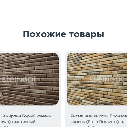
 один поддон
ганизации или уполномоченного индивидуального предприним
атации тротуарной плитки
ар, замена должна быть проведена в течение месяца со дня п
ятора – 10-14 поддонов (до 20 тонн)
тором – 6 поддонов или 10 тонн
Похожие товары
боковой загрузкой
авила мощения
узоподъемностью 20 тонн (фура) Покупатель обязан обеспечи
стью загруженного автомобиля грузоподъемностью 20 тонн – 
ра
ном-манипулятором Покупатель должен учесть, что разгрузк
, в непосредственной близости от проводов линий электросна
торый будет координировать водителя и при необходимости 
ом является момент подписания товарной накладной. После э
случайной порчи, утраты и гибели товара переходят к Покупа
или 10 тонн манипулятор. Тарифы не являются публичной офе
ый кирпич Бурый камень
Ригельный кирпич Бронзо
енеджеров.
Brown) (частичный
камень (Stein Bronze) (по