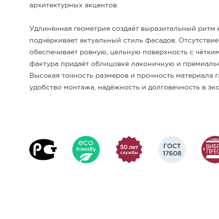
архитектурных акцентов.
Товар надлежащего качества в соответствии с Закон
Прайс-лист Steingot
приобретен этот товар. Срок обмена товара при этом 
Удлинённая геометрия создаёт выразительный ритм 
ВНИМАНИЕ!
подчёркивает актуальный стиль фасадов. Отсутствие
Обмен товара надлежащего качества проводится в то
обеспечивает ровную, цельную поверхность с чётким
имеется кассовый или товарный чек или другой док
Перед заказом доставки убедитес
фактура придаёт облицовке лаконичную и премиальн
товара, не лишает его возможности ссылаться на сви
Высокая точность размеров и прочность материала 
При доставке и разгрузке манип
Прайс-лист Steingot Ригельн
Условия возврата денежных средств
удобство монтажа, надёжность и долговечность в эк
необходимости крепить стропы.
При доставке товара грузовым а
В случае, когда аналогичный товар в день обращени
средства разгрузки (кран, манипу
за товар.
Рекомендуемые схемы уклад
По соглашению Покупателя с Продавцом обмен товар
Покупателю о появлении аналогичного товара в про
Условия замены товара ненадлежащег
Условия доставки продукции
Схемы основания для укладки
В случае обнаружения Покупателем недостатков тов
Норма разгрузки п/прицепа 2,5 часа (за сверх
индивидуальный предприниматель) обязан в семидне
Отгрузка осуществляется на условиях склада 
дополнительной проверки качества осуществить заме