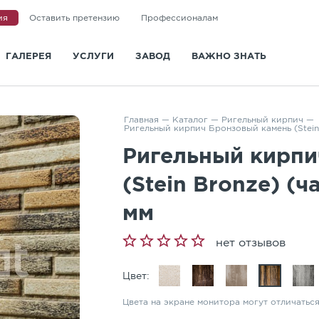
ия
Оставить претензию
Профессионалам
ГАЛЕРЕЯ
УСЛУГИ
ЗАВОД
ВАЖНО ЗНАТЬ
и
Доставка
О заводе
Статьи
Укладка
Новости
Вопросы и ответы
Главная
—
Каталог
—
Ригельный кирпич
—
Ригельный кирпич Бронзовый камень (Stein
Ландшафтная архитектура
Сертификаты
Информация для покупа
Ригельный кирпи
Визуализация
Отзывы
Видео
(Stein Bronze) (
мм
Дизайн-проект мощения
Политика конфиденциальности
ГОСТ и СТО
Контакты
нет отзывов
Санкт-Петербург
Цвет:
Казань
Цвета на экране монитора могут отличаться