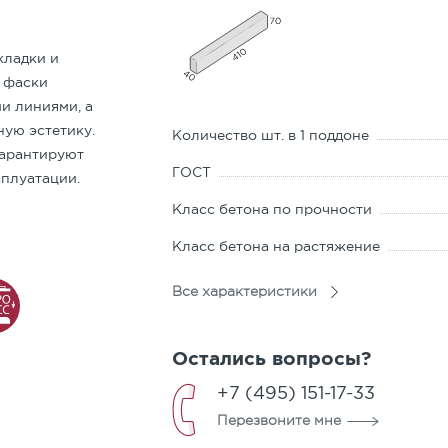
ом РФ о защите прав потребителей покупатель может обменят
составляет 14 дней, не считая дня покупки.
кладки и
 фаски
м случае, если товар сохранил товарный вид и потребительск
и линиями, а
умент, подтверждающий факт оплаты товара. Отсутствие у по
ь в возможности проезда большегрузного транспорта к месту
ую эстетику.
Количество шт. в 1 поддоне
детельские показания.
гарантируют
улятором необходимо присутствие человека, который будет к
ый кирпич и Архитектурные блоки
ГОСТ
сплуатации.
Класс бетона по прочности
втомобилем грузоподъемностью 20 тонн (фура) Покупатель о
я Покупателя отсутствует в продаже, Покупатель имеет право
лятор, погрузчик).
Класс бетона на растяжение
ки
Морозостойкость
а может быть предусмотрен при поступлении аналогичного 
Все характеристики
даже.
Истираемость
о качества
Остались вопросы?
Водопоглощение
 тротуарной плитки
+7 (495) 151-17-33
ара и предъявления требования о его замене Продавец (изго
нормативный простой 1000 руб./час)
вный срок со дня предъявления Покупателем требования заме
Перезвоните мне
поставщика
ну в течение двадцати дней.