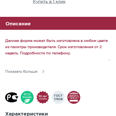
Купить в 1 клик
Описание
Данная форма может быть изготовлена в любом цвете
из палитры производителя. Срок изготовления от 2
недель. Подробности по телефону.
Набор камней четырех размеров малого и среднего
Показать больше
формата для изысканных архитектурных решений.
Форма камней позволяет реализовать самые смелые
дизайнерские решения в ландшафтной архитектуре.
Поверхность камней идеально ровная без фаски.
Характеристики