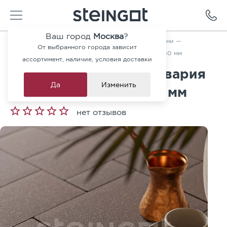
Ваш город
Москва
?
Главная
—
Каталог
—
Тротуарная плитка и ступени
—
От выбранного города зависит
Тротуарная плитка Бавария Темно-коричневая 60 мм
ассортимент, наличие, условия доставки
Тротуарная плитка Бавария
Да
Изменить
Темно-коричневая 60 мм
нет отзывов