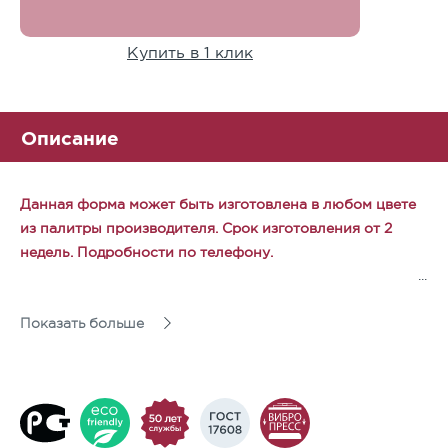
Купить в 1 клик
Описание
Данная форма может быть изготовлена в любом цвете
из палитры производителя. Срок изготовления от 2
недель. Подробности по телефону.
Набор из трёх камней небольшого размера,
Показать больше
выполненных в классическом стиле с ярко
выраженными скруглёнными фасками.