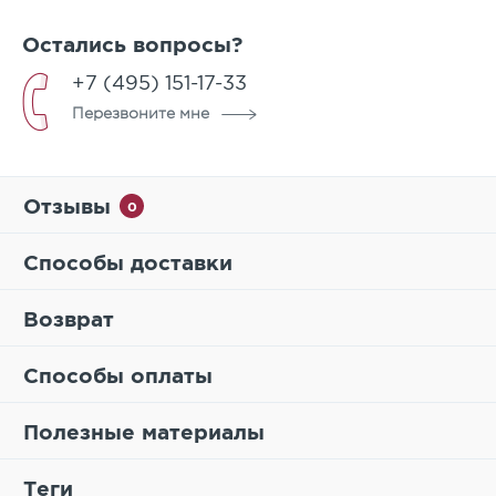
Класс бетона по прочности
B30
Остались вопросы?
Класс бетона на растяжение
Btb 4,0
+7 (495) 151-17-33
Морозостойкость
F200
Перезвоните мне
Истираемость
0,7г/см2
Водопоглощение
не более 6%
Отзывы
0
Способы доставки
Возврат
Способы оплаты
Полезные материалы
Теги