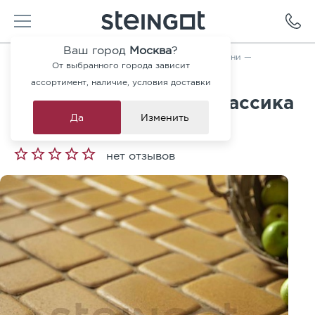
Ваш город
Москва
?
Главная
—
Каталог
—
Тротуарная плитка и ступени
—
От выбранного города зависит
Тротуарная плитка Классика Желтая 60 мм
ассортимент, наличие, условия доставки
Тротуарная плитка Классика
Да
Изменить
Желтая 60 мм
нет отзывов