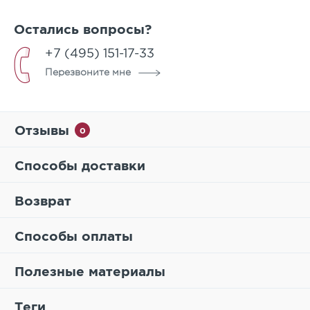
Класс бетона по прочности
B30
Остались вопросы?
Класс бетона на растяжение
Btb 3,6
+7 (495) 151-17-33
Морозостойкость
F200
Перезвоните мне
Истираемость
0,7г/см2
Водопоглощение
не более 6%
Отзывы
0
Способы доставки
Возврат
Способы оплаты
Полезные материалы
Теги