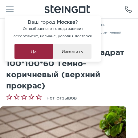
Ваш город
Москва
?
Главная
—
Каталог
—
Тротуарная плитка и ступени
—
От выбранного города зависит
Тротуарная плитка Квадрат 100*100*60 Темно-коричневый
ассортимент, наличие, условия доставки
(верхний прокрас)
Тротуарная плитка Квадрат
Да
Изменить
100*100*60 Темно-
коричневый (верхний
прокрас)
нет отзывов