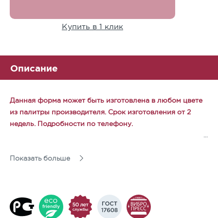
Купить в 1 клик
Описание
Данная форма может быть изготовлена в любом цвете
из палитры производителя. Срок изготовления от 2
недель. Подробности по телефону.
Форма создана для сочетания с другими: брусчаткой,
Показать больше
крупноформатными квадратными плитами. При этом
часто квадрат 100х100 выбирают другого цвета, чтобы
получился интересный и нескучный узор. При этом
квадрат хорошо смотрится и сам по себе, когда уложен
на небольших пространствах. Отлично подходит для
окантовки дорожек в качестве альтернативы садовому