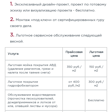
Эксклюзивный дизайн-проект, проект по готовому
эскизу или визуализацию проекта - бесплатно.
Монтаж «под ключ» от сертифицированных гуру
своего дела.
Льготное сервисное обслуживание следующей
весной.
Прайсовая
Льготная
Услуга
цена
цена
Льготная мойка покрытия АВД
350 руб./
150 руб./
(удаление реагентов, грязи и
м2
м2
налета после таяния снега)
Льготное покрытие
от 400
300 руб./
гидрофобизатором
руб./м2
м2
Обслуживание водоотведения
(прочистка пескоуловителей,
Бесплатно
дождеприемников и лотков от
ила, опавшей листвы и мусора).