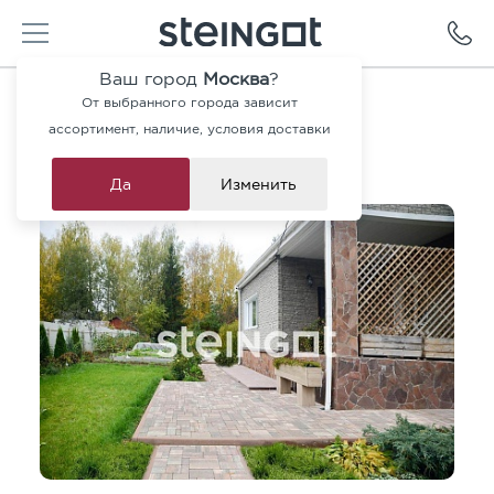
Ваш город
Москва
?
Главная
—
Портфолио
—
Частные объекты
—
От выбранного города зависит
Московская область
ассортимент, наличие, условия доставки
Московская область
Да
Изменить