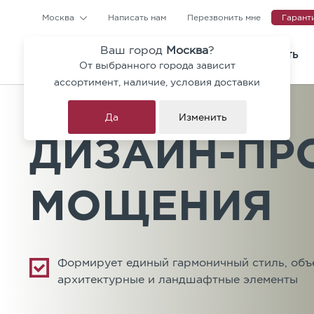
Москва
Написать нам
Перезвонить мне
Гарант
Ваш город
Москва
?
КАТАЛОГ
ГДЕ КУПИТЬ
От выбранного города зависит
Тротуарная плитка и ступен
ассортимент, наличие, условия доставки
Коллекция Гранит Премиум
Да
Изменить
ДИЗАЙН-ПР
Брусчатка
Бордюры
МОЩЕНИЯ
Архитектурные блоки
Ригельный кирпич
Формирует единый гармоничный стиль, об
архитектурные и ландшафтные элементы