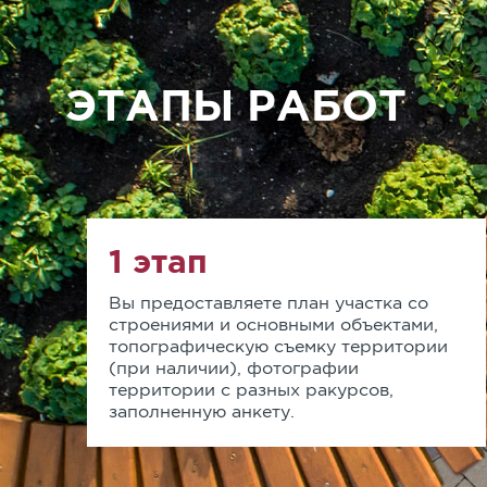
ЭТАПЫ РАБОТ
1 этап
Вы предоставляете план участка со
строениями и основными объектами,
топографическую съемку территории
(при наличии), фотографии
территории с разных ракурсов,
заполненную анкету.