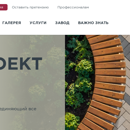
ия
Оставить претензию
Профессионалам
ГАЛЕРЕЯ
УСЛУГИ
ЗАВОД
ВАЖНО ЗНАТЬ
и
Доставка
О заводе
Статьи
Укладка
Новости
Вопросы и ответы
ОЕКТ
Ландшафтная архитектура
Сертификаты
Информация для покупа
Визуализация
Отзывы
Видео
Дизайн-проект мощения
Политика конфиденциальности
ГОСТ и СТО
Контакты
ъединяющий все
Санкт-Петербург
Казань