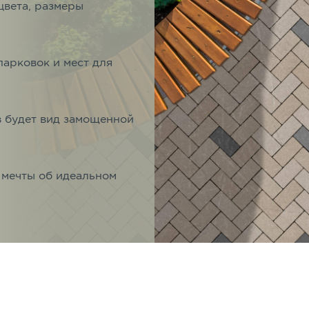
цвета, размеры
Карта сайта
арковок и мест для
в будет вид замощенной
 мечты об идеальном