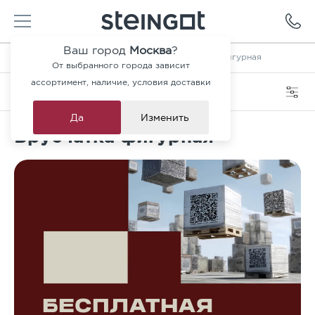
Ваш город
Москва
?
Главная
—
Каталог
—
Брусчатка
—
Брусчатка фигурная
От выбранного города зависит
ассортимент, наличие, условия доставки
Категория
Фильтры
Да
Изменить
Брусчатка фигурная
БЕСПЛАТНАЯ