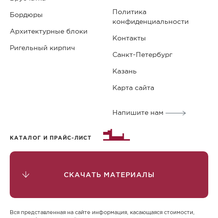
заполните заказ и ожидайте звонка менеджера.
Политика
Бордюры
конфиденциальности
Стоимость брусчатки
Архитектурные блоки
Контакты
Брусчатка фигурная от Steingot предлагается по
Ригельный кирпич
конкурентоспособным ценам, отличающимся от
Санкт-Петербург
цен конкурентов. Цены на бетонную брусчатку
Казань
начинаются от 607 рублей за квадратный метр
Карта сайта
(для самой доступной серии в сером цвете). Этот
вариант подходит для промышленных объектов,
Напишите нам
где важны технические характеристики, а не
эстетика. Для загородных участков и
общественных мест рекомендуется выбрать
КАТАЛОГ И ПРАЙС-ЛИСТ
брусчатку Color Mix. Цена на брусчатку,
произведенную по технологии Color Mix,
начинается от 1 348 рублей за м2.
СКАЧАТЬ МАТЕРИАЛЫ
Преимущества и особенности
Стоимость бетонной брусчатки за м2 на 3-4 раза
Вся представленная на сайте информация, касающаяся стоимости,