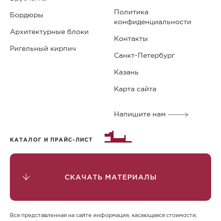
заполните заказ и ожидайте звонка менеджера.
Политика
Бордюры
конфиденциальности
Стоимость брусчатки
Архитектурные блоки
Контакты
Брусчатка монолит от Steingot предлагается по
Ригельный кирпич
конкурентоспособным ценам, отличающимся от
Санкт-Петербург
цен конкурентов. Цены на бетонную брусчатку
Казань
начинаются от 607 рублей за квадратный метр
Карта сайта
(для самой доступной серии в сером цвете). Этот
вариант подходит для промышленных объектов,
Напишите нам
где важны технические характеристики, а не
эстетика. Для загородных участков и
общественных мест рекомендуется выбрать
КАТАЛОГ И ПРАЙС-ЛИСТ
брусчатку Color Mix. Цена на брусчатку,
произведенную по технологии Color Mix,
начинается от 1 348 рублей за м2.
СКАЧАТЬ МАТЕРИАЛЫ
Преимущества и особенности
Стоимость бетонной брусчатки за м2 на 3-4 раза
Вся представленная на сайте информация, касающаяся стоимости,