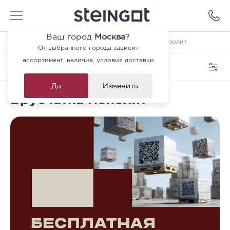
Ваш город
Москва
?
Главная
—
Каталог
—
Брусчатка
—
Брусчатка монолит
От выбранного города зависит
ассортимент, наличие, условия доставки
Категория
Фильтры
Да
Изменить
Брусчатка монолит
БЕСПЛАТНАЯ