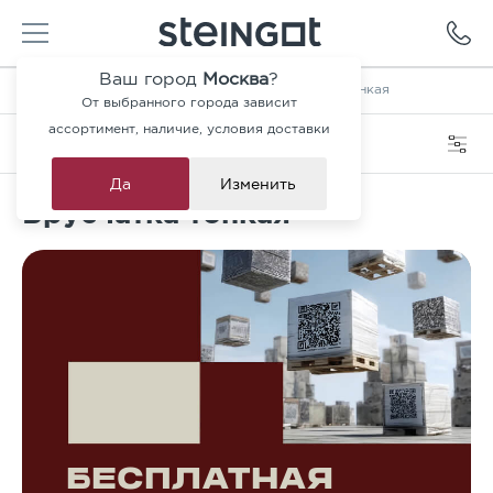
Ваш город
Москва
?
Главная
—
Каталог
—
Брусчатка
—
Брусчатка тонкая
От выбранного города зависит
ассортимент, наличие, условия доставки
Категория
Фильтры
Да
Изменить
Брусчатка тонкая
БЕСПЛАТНАЯ