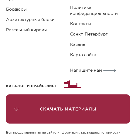
заполните заказ и ожидайте звонка менеджера.
Политика
Бордюры
конфиденциальности
Стоимость брусчатки
Архитектурные блоки
Контакты
Брусчатка тонкая от Steingot предлагается по
Ригельный кирпич
конкурентоспособным ценам, отличающимся от
Санкт-Петербург
цен конкурентов. Цены на бетонную брусчатку
Казань
начинаются от 607 рублей за квадратный метр
Карта сайта
(для самой доступной серии в сером цвете). Этот
вариант подходит для промышленных объектов,
Напишите нам
где важны технические характеристики, а не
эстетика. Для загородных участков и
общественных мест рекомендуется выбрать
КАТАЛОГ И ПРАЙС-ЛИСТ
брусчатку Color Mix. Цена на брусчатку,
произведенную по технологии Color Mix,
начинается от 1 348 рублей за м2.
СКАЧАТЬ МАТЕРИАЛЫ
Преимущества и особенности
Стоимость бетонной брусчатки за м2 на 3-4 раза
Вся представленная на сайте информация, касающаяся стоимости,