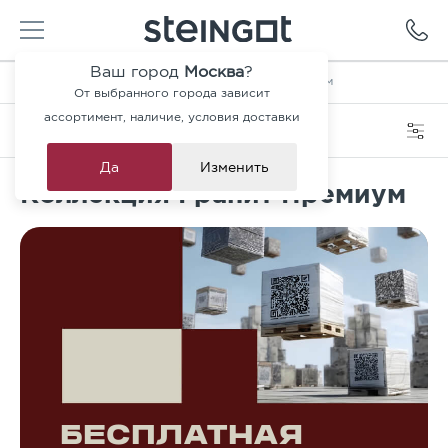
Ваш город
Москва
?
Главная
—
Каталог
—
Коллекция Гранит Премиум
От выбранного города зависит
ассортимент, наличие, условия доставки
Категория
Фильтры
Да
Изменить
Коллекция Гранит Премиум
БЕСПЛАТНАЯ