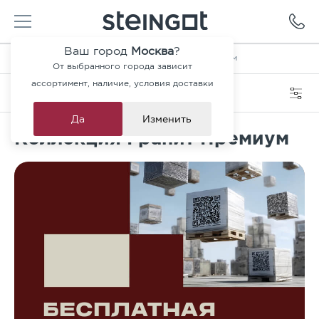
Ваш город
Москва
?
Главная
—
Каталог
—
Коллекция Гранит Премиум
От выбранного города зависит
ассортимент, наличие, условия доставки
Категория
Фильтры
Да
Изменить
Коллекция Гранит Премиум
БЕСПЛАТНАЯ