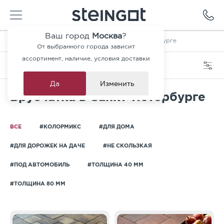
Ваш город
Москва
?
Главная
—
Каталог
—
Брусчатка в Санкт-Петербурге
От выбранного города зависит
ассортимент, наличие, условия доставки
Категория
Фильтры
Да
Изменить
Брусчатка в Санкт-Петербурге
ВСЕ
#КОЛОРМИКС
#ДЛЯ ДОМА
#ДЛЯ ДОРОЖЕК НА ДАЧЕ
#НЕ СКОЛЬЗКАЯ
#ПОД АВТОМОБИЛЬ
#ТОЛЩИНА 40 ММ
#ТОЛЩИНА 80 ММ