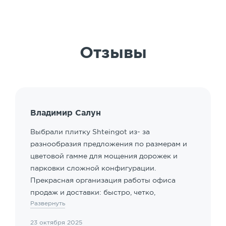
Отзывы
Владимир Салун
Выбрали плитку Shteingot из- за
разнообразия предложения по размерам и
цветовой гамме для мощения дорожек и
парковки сложной конфигурации.
Прекрасная организация работы офиса
продаж и доставки: быстро, четко,
Развернуть
клиентоориентированные сотрудники.
Особый акцент - наличие подрядчика для
23 октября 2025