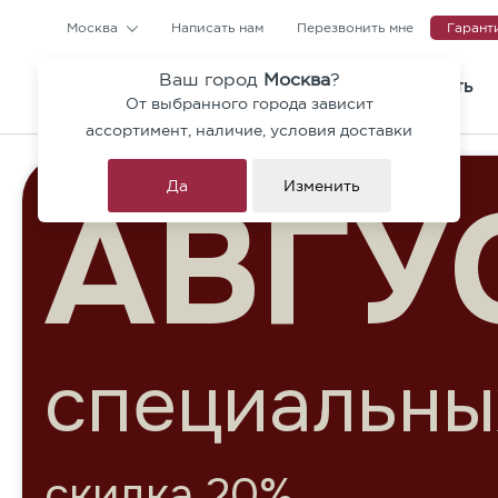
Москва
Написать нам
Перезвонить мне
Гарант
Ваш город
Москва
?
КАТАЛОГ
ГДЕ КУПИТЬ
От выбранного города зависит
Тротуарная плитка и ступен
ассортимент, наличие, условия доставки
Коллекция Гранит Премиум
Да
Изменить
Брусчатка
СКИД
Бордюры
Архитектурные блоки
Ригельный кирпич
до 30% на моноц