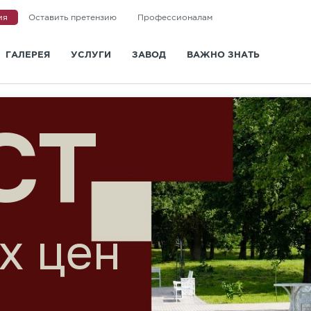
ия
Оставить претензию
Профессионалам
ГАЛЕРЕЯ
УСЛУГИ
ЗАВОД
ВАЖНО ЗНАТЬ
и
Доставка
О заводе
Статьи
Укладка
Новости
Вопросы и ответы
Ландшафтная архитектура
Сертификаты
Информация для покупа
КА
Визуализация
Отзывы
Видео
Дизайн-проект мощения
Политика конфиденциальности
ГОСТ и СТО
Контакты
вета
Санкт-Петербург
Казань