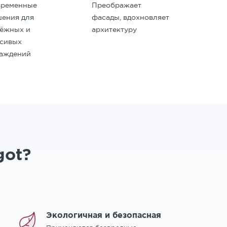
временные
Преображает
ения для
фасады, вдохновляет
дёжных и
архитектуру
асивых
раждений
got?
Экологичная и безопасная