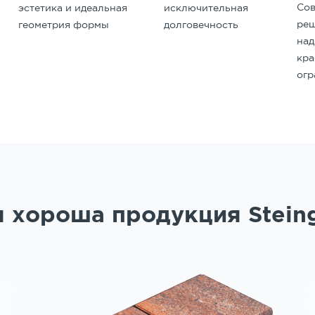
Со
исключительная
эстетика и идеальная
реш
долговечность
геометрия формы
на
кр
ог
 хороша продукция Stein