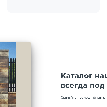
выполнения работ. Работает в связке с
предприятием. У нас работала бригада
Вадима. Профессионал высокого уровня,
четкий, дисциплинированный, творческий.
Особая благодарность руководителю
подрядчика работ по укладке за
организацию и сопровождение работ -
Марии Юрьевне. Таким людям можно
доверять. Спасибо!
Каталог на
всегда под
Скачайте последний катал