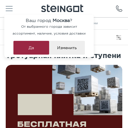
Ваш город
Москва
?
Главная
—
Каталог
—
Тротуарная плитка и ступени
От выбранного города зависит
ассортимент, наличие, условия доставки
Категория
Фильтры
Да
Изменить
Тротуарная плитка и ступени
БЕСПЛАТНАЯ