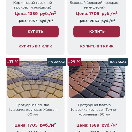
Коричневый (верхний
Бежевый (верхний прокрас,
прокрас, минифаска)
минифаска)
2
2
Цена: 1389
руб./м
Цена: 1705
руб./м
2
2
Цена: 1957
руб./м
Цена: 2063
руб./м
КУПИТЬ
КУПИТЬ
КУПИТЬ В 1 КЛИК
КУПИТЬ В 1 КЛИК
–17 %
–29 %
НА ЗАКАЗ
НА ЗАКАЗ
Тротуарная плитка
Тротуарная плитка
Классика круговая Желтая
Классика круговая Темно-
60 мм
коричневая 60 мм
2
2
Цена: 1705
руб./м
Цена: 1389
руб./м
2
2