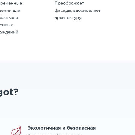
временные
Преображает
ения для
фасады, вдохновляет
дёжных и
архитектуру
асивых
раждений
got?
Экологичная и безопасная