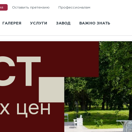
ия
Оставить претензию
Профессионалам
ГАЛЕРЕЯ
УСЛУГИ
ЗАВОД
ВАЖНО ЗНАТЬ
и
Доставка
О заводе
Статьи
Укладка
Новости
Вопросы и ответы
Ландшафтная архитектура
Сертификаты
Информация для покупа
С
Визуализация
Отзывы
Видео
Дизайн-проект мощения
Политика конфиденциальности
ГОСТ и СТО
Контакты
до 30
Санкт-Петербург
Казань