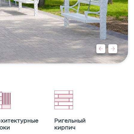
е у менеджера.
ИТЬ
хитектурные
Ригельный
оки
кирпич