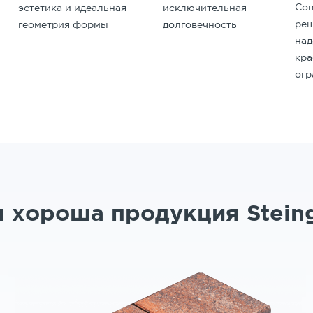
Со
исключительная
эстетика и идеальная
реш
долговечность
геометрия формы
на
кр
ог
 хороша продукция Stein