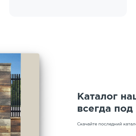
выполнения работ. Работает в связке с
предприятием. У нас работала бригада
Вадима. Профессионал высокого уровня,
четкий, дисциплинированный, творческий.
Особая благодарность руководителю
подрядчика работ по укладке за
организацию и сопровождение работ -
Марии Юрьевне. Таким людям можно
доверять. Спасибо!
Каталог на
всегда под
Скачайте последний катал