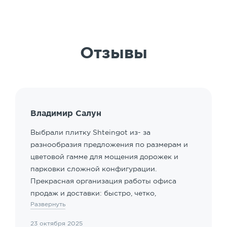
Отзывы
Владимир Салун
Выбрали плитку Shteingot из- за
разнообразия предложения по размерам и
цветовой гамме для мощения дорожек и
парковки сложной конфигурации.
Прекрасная организация работы офиса
продаж и доставки: быстро, четко,
Развернуть
клиентоориентированные сотрудники.
Особый акцент - наличие подрядчика для
23 октября 2025