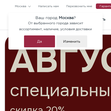
Москва
Написать нам
Перезвонить мне
Гарант
Ваш город
Москва
?
КАТАЛОГ
ГДЕ КУПИТЬ
От выбранного города зависит
Тротуарная плитка и ступен
ассортимент, наличие, условия доставки
Коллекция Гранит Премиум
Да
Изменить
Брусчатка
Бордюры
Архитектурные блоки
н
Ригельный кирпич