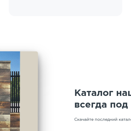
выполнения работ. Работает в связке с
предприятием. У нас работала бригада
Вадима. Профессионал высокого уровня,
четкий, дисциплинированный, творческий.
Особая благодарность руководителю
подрядчика работ по укладке за
организацию и сопровождение работ -
Марии Юрьевне. Таким людям можно
доверять. Спасибо!
Каталог на
всегда под
Скачайте последний катал