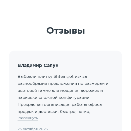
Отзывы
Владимир Салун
Выбрали плитку Shteingot из- за
разнообразия предложения по размерам и
цветовой гамме для мощения дорожек и
парковки сложной конфигурации.
Прекрасная организация работы офиса
продаж и доставки: быстро, четко,
Развернуть
клиентоориентированные сотрудники.
Особый акцент - наличие подрядчика для
23 октября 2025