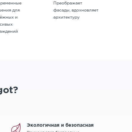
временные
Преображает
ения для
фасады, вдохновляет
дёжных и
архитектуру
асивых
раждений
got?
Экологичная и безопасная