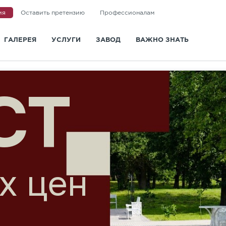
ия
Оставить претензию
Профессионалам
ГАЛЕРЕЯ
УСЛУГИ
ЗАВОД
ВАЖНО ЗНАТЬ
и
Доставка
О заводе
Статьи
Укладка
Новости
Вопросы и ответы
Ландшафтная архитектура
Сертификаты
Информация для покупа
СКИД
Визуализация
Отзывы
Видео
Дизайн-проект мощения
Политика конфиденциальности
ГОСТ и СТО
Контакты
до 30% на моноц
Санкт-Петербург
Казань