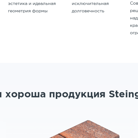
Со
исключительная
эстетика и идеальная
реш
долговечность
геометрия формы
на
кр
ог
 хороша продукция Stein