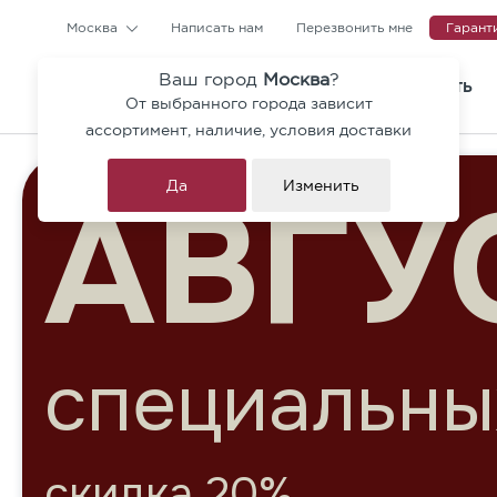
Москва
Написать нам
Перезвонить мне
Гарант
Ваш город
Москва
?
КАТАЛОГ
ГДЕ КУПИТЬ
От выбранного города зависит
Тротуарная плитка и ступен
ассортимент, наличие, условия доставки
Коллекция Гранит Премиум
Да
Изменить
Брусчатка
Бордюры
Архитектурные блоки
Ригельный кирпич