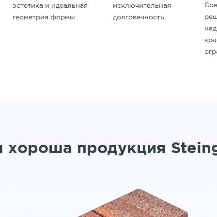
Со
исключительная
эстетика и идеальная
реш
долговечность
геометрия формы
на
кр
ог
 хороша продукция Stein