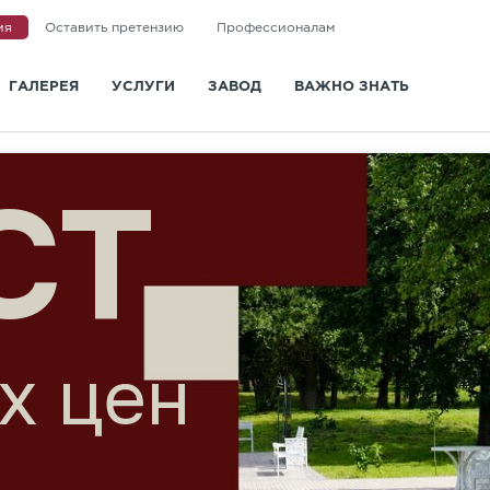
ия
Оставить претензию
Профессионалам
ГАЛЕРЕЯ
УСЛУГИ
ЗАВОД
ВАЖНО ЗНАТЬ
и
Доставка
О заводе
Статьи
Укладка
Новости
Вопросы и ответы
Ландшафтная архитектура
Сертификаты
Информация для покупа
ДКА
Визуализация
Отзывы
Видео
Дизайн-проект мощения
Политика конфиденциальности
ГОСТ и СТО
Контакты
ноцвета
Санкт-Петербург
Казань