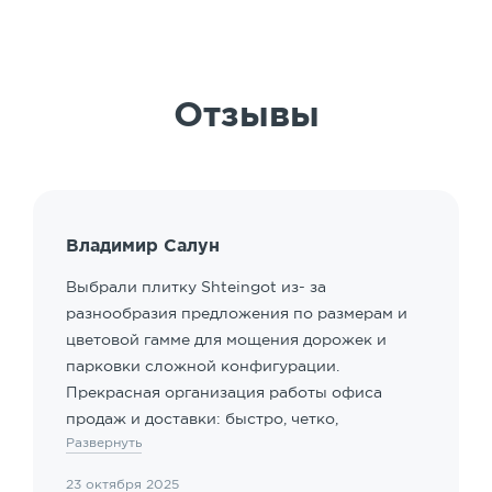
Отзывы
Владимир Салун
Выбрали плитку Shteingot из- за
разнообразия предложения по размерам и
цветовой гамме для мощения дорожек и
парковки сложной конфигурации.
Прекрасная организация работы офиса
продаж и доставки: быстро, четко,
Развернуть
клиентоориентированные сотрудники.
Особый акцент - наличие подрядчика для
23 октября 2025