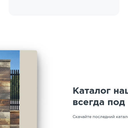
выполнения работ. Работает в связке с
предприятием. У нас работала бригада
Вадима. Профессионал высокого уровня,
четкий, дисциплинированный, творческий.
Особая благодарность руководителю
подрядчика работ по укладке за
организацию и сопровождение работ -
Марии Юрьевне. Таким людям можно
доверять. Спасибо!
Каталог на
всегда под
Скачайте последний катал