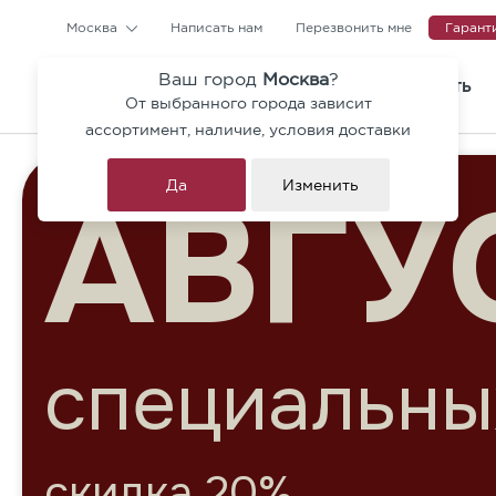
Москва
Написать нам
Перезвонить мне
Гарант
Ваш город
Москва
?
КАТАЛОГ
ГДЕ КУПИТЬ
От выбранного города зависит
Тротуарная плитка и ступен
ассортимент, наличие, условия доставки
Коллекция Гранит Премиум
Да
Изменить
Брусчатка
СКИ
Бордюры
Архитектурные блоки
Ригельный кирпич
до 30% на мо