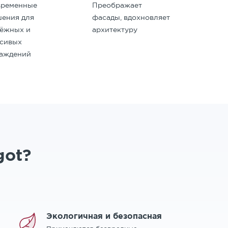
временные
Преображает
ения для
фасады, вдохновляет
дёжных и
архитектуру
асивых
раждений
got?
Экологичная и безопасная