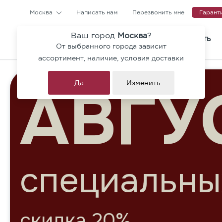
Москва
Написать нам
Перезвонить мне
Гарант
Ваш город
Москва
?
КАТАЛОГ
ГДЕ КУПИТЬ
От выбранного города зависит
Тротуарная плитка и ступен
ассортимент, наличие, условия доставки
Коллекция Гранит Премиум
Да
Изменить
Брусчатка
Бордюры
Архитектурные блоки
Ригельный кирпич
до