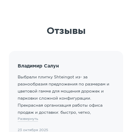
Отзывы
Владимир Салун
Выбрали плитку Shteingot из- за
разнообразия предложения по размерам и
цветовой гамме для мощения дорожек и
парковки сложной конфигурации.
Прекрасная организация работы офиса
продаж и доставки: быстро, четко,
Развернуть
клиентоориентированные сотрудники.
Особый акцент - наличие подрядчика для
23 октября 2025