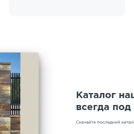
выполнения работ. Работает в связке с
предприятием. У нас работала бригада
Вадима. Профессионал высокого уровня,
четкий, дисциплинированный, творческий.
Особая благодарность руководителю
подрядчика работ по укладке за
организацию и сопровождение работ -
Марии Юрьевне. Таким людям можно
доверять. Спасибо!
Каталог на
всегда под
Скачайте последний катал