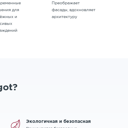
временные
Преображает
ения для
фасады, вдохновляет
дёжных и
архитектуру
асивых
раждений
got?
Экологичная и безопасная