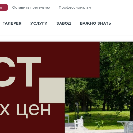
ия
Оставить претензию
Профессионалам
ГАЛЕРЕЯ
УСЛУГИ
ЗАВОД
ВАЖНО ЗНАТЬ
и
Доставка
О заводе
Статьи
Укладка
Новости
Вопросы и ответы
Ландшафтная архитектура
Сертификаты
Информация для покупа
СКИДК
Визуализация
Отзывы
Видео
Дизайн-проект мощения
Политика конфиденциальности
ГОСТ и СТО
Контакты
 30% на моноцвета
Санкт-Петербург
Казань