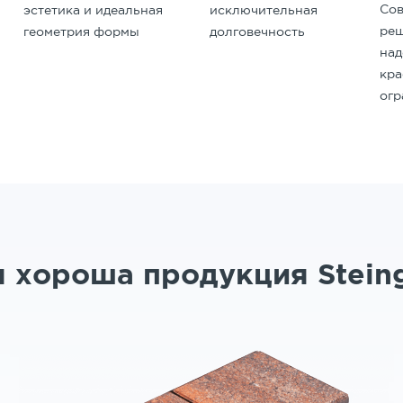
Со
исключительная
эстетика и идеальная
реш
долговечность
геометрия формы
на
кр
ог
 хороша продукция Stein