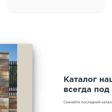
выполнения работ. Работает в связке с
предприятием. У нас работала бригада
Вадима. Профессионал высокого уровня,
четкий, дисциплинированный, творческий.
Особая благодарность руководителю
подрядчика работ по укладке за
организацию и сопровождение работ -
Марии Юрьевне. Таким людям можно
доверять. Спасибо!
Каталог на
всегда под
Скачайте последний катал