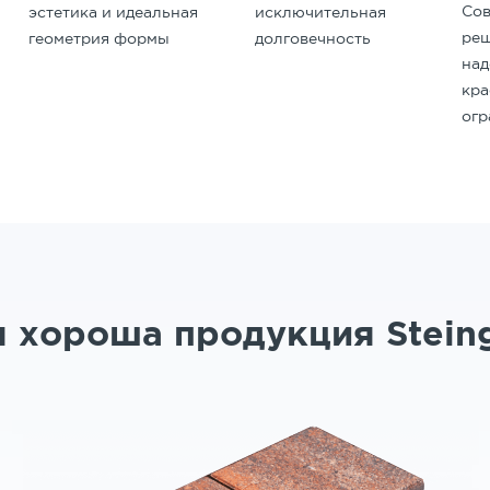
Со
исключительная
эстетика и идеальная
реш
долговечность
геометрия формы
на
кр
ог
 хороша продукция Stein