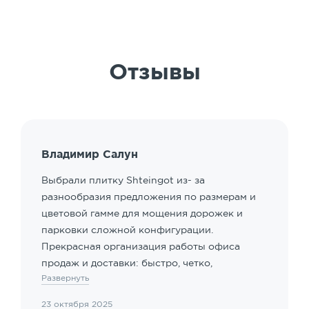
Отзывы
Владимир Салун
Выбрали плитку Shteingot из- за
разнообразия предложения по размерам и
цветовой гамме для мощения дорожек и
парковки сложной конфигурации.
Прекрасная организация работы офиса
продаж и доставки: быстро, четко,
Развернуть
клиентоориентированные сотрудники.
Особый акцент - наличие подрядчика для
23 октября 2025