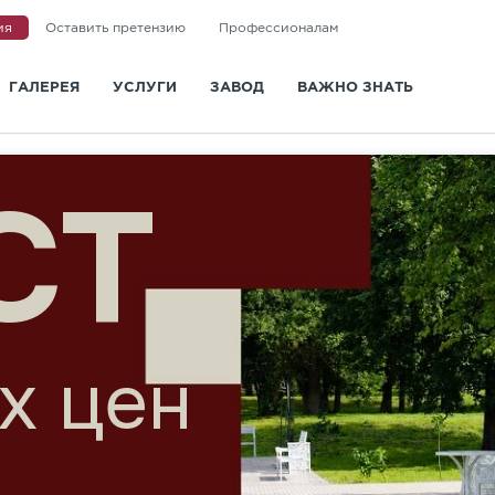
ия
Оставить претензию
Профессионалам
ГАЛЕРЕЯ
УСЛУГИ
ЗАВОД
ВАЖНО ЗНАТЬ
и
Доставка
О заводе
Статьи
Укладка
Новости
Вопросы и ответы
Ландшафтная архитектура
Сертификаты
Информация для покупа
КА
Визуализация
Отзывы
Видео
Дизайн-проект мощения
Политика конфиденциальности
ГОСТ и СТО
Контакты
вета
Санкт-Петербург
Казань