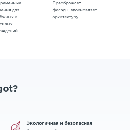
временные
Преображает
ения для
фасады, вдохновляет
дёжных и
архитектуру
асивых
раждений
got?
Экологичная и безопасная