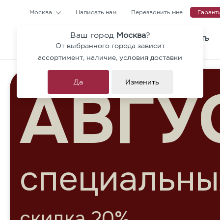
Москва
Написать нам
Перезвонить мне
Гарант
Ваш город
Москва
?
КАТАЛОГ
ГДЕ КУПИТЬ
От выбранного города зависит
Тротуарная плитка и ступен
ассортимент, наличие, условия доставки
Коллекция Гранит Премиум
Да
Изменить
Брусчатка
СКИД
Бордюры
Архитектурные блоки
Ригельный кирпич
до 30% на моноц